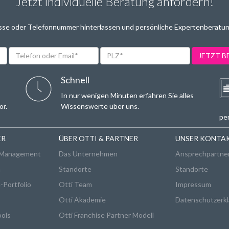
Jetzt individuelle Beratung anfordern!
sse oder Telefonnummer hinterlassen und persönliche Expertenberatun
Telefon
PLZ*
JETZT 
oder
Email*
Schnell
In nur wenigen Minuten erfahren Sie alles
or.
Wissenswerte über uns.
per
ER
ÜBER OTTI & PARTNER
UNSER KONTA
 Management
Das Unternehmen
Ansprechpartne
n
Standorte
Standorte
-Portfolio
Otti Team
Impressum
Otti Akademie
Datenschutzerkl
ools
Otti Franchise Partner Modell