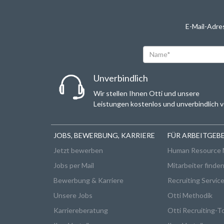
E-Mail-Adre
Name*
Unverbindlich
Wir stellen Ihnen Otti und unsere
Leistungen kostenlos und unverbindlich v
JOBS, BEWERBUNG, KARRIERE
FÜR ARBEITGEB
Jetzt bewerben
Human Resource
Jobs per Mail
Mitarbeiter finde
Bewerbung & Karriere
Recruiting Service
Unsere Jobs
Otti Methodik
Karriereberatung
Otti Recruiting-T