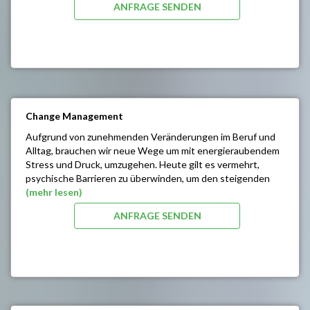
ANFRAGE SENDEN
Optimierung des Bekanntheitsgrades
Vermehrung Ihrer Kundenkontakte
Verbesserte Kundenbindung
Feedback zu Ihren Produkten
Mehr Traffic auf Ihrer Website
Abonnenten-Zuwachs Ihres Social Media Kanals
Entwickeln neuer Vertriebskanäle
Change Management
Aufgrund von zunehmenden Veränderungen im Beruf und
Alltag, brauchen wir neue Wege um mit energieraubendem
Stress und Druck, umzugehen. Heute gilt es vermehrt,
psychische Barrieren zu überwinden, um den steigenden
Anforderungen an die eigene Person gerecht zu werden.
(mehr lesen)
ANFRAGE SENDEN
Zur Bewältigung Ihrer inneren Konflikte und zur effektiven
Steuerung bedarf es einer ausgeprägten Selbstführungs-
kompetenz. Sie können Ihre eigenen psychischen
Ressourcen und Potenziale bewusst und zielgerecht
steuern, Eigenmotivation und Willensstärke aufbauen und
äußere Hindernisse überwinden.