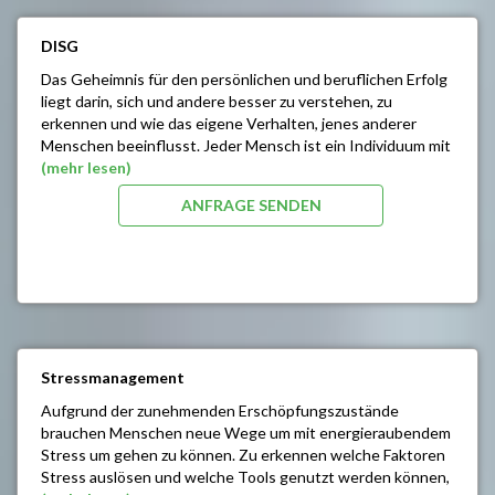
der Führung und Motivation von Mitarbeitern
Unternehmensadäquater Führungsstil
DISG
Differenzierte Umsetzung von interpersonellem und
systemischem Konfliktmanagement
Das Geheimnis für den persönlichen und beruflichen Erfolg
Einsatz circulärer Fragetechniken
liegt darin, sich und andere besser zu verstehen, zu
Entwickeln von Teamgeist
erkennen und wie das eigene Verhalten, jenes anderer
Metakommunikation
Menschen beeinflusst. Jeder Mensch ist ein Individuum mit
Kennenlernen von Führungsinstrumenten und deren
unterschiedlichen Talenten. Bei diesem persönlichen
(mehr lesen)
Einsatz im Motivationsprozess
Erfolgstraining lernen Sie Stärken und Schwächen zu
ANFRAGE SENDEN
erkennen und daran zu arbeiten.
SEMINARINHALTE/ZIELE:
Grundlagen unseres Verhaltens
Einführung in das DISG Persönlichkeitsmodell
Erstellen des eigenen Persönlichkeitsprofils
Optimieren der eigenen Verhaltensgewohnheiten
Das Verhalten anderer verstehen lernen
Stressmanagement
Konstruktives Denken / Angemessenes Handeln
Aufgrund der zunehmenden Erschöpfungszustände
brauchen Menschen neue Wege um mit energieraubendem
Stress um gehen zu können. Zu erkennen welche Faktoren
Stress auslösen und welche Tools genutzt werden können,