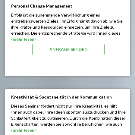
SEMINARINHALTE/ZIELE:
Personal Change Management
Umgang mit Veränderungen, Stress und Druck im
Erfolg ist die zunehmende Verwirklichung eines
Alltag
erstrebenswerten Zieles. Ihr Erfolg hängt davon ab, wie Sie
Erkennen des Nutzens von geänderten
ihre Kräfte und Ressourcen einsetzen, um Ihre Ziele zu
Verhaltensgewohnheiten
erreichen. Die entsprechende Strategie wird Ihnen dieses
Führen eines Teams durch die Phasen von
Seminar vermitteln.
(mehr lesen)
Veränderungen
Konstruktiver Umgang mit Widerständen bei
ANFRAGE SENDEN
SEMINARINHALTE/ZIELE:
Veränderungen
Stressabbau und Resilienzaufbau als Unterstützung
Umgang mit Stress und Krisen
für den Alltag
Souveräner Umgang mit Mitarbeitern und Kunden
Evolutionäre Beweggründe: Wie die richtige
Früherkennung von Krisen - zeitgerechter Einsatz von
Einstellung Ihr Leben verändert
Bewältigungsstrategien
Tiefgreifende Vitalisierung
Lösen von Entwicklungsblockaden
Gedankenmanagement: Sie sind, was sie denken
Nutzen des eigenen Potentials
Individueller Masterplan zur Bewältigung der
Ärgernisse ausschalten
Kreativität & Spontaneität in der Kommunikation
persönlichen Stressoren
Optimierung der Konzentrationsfähigkeit
Steigerung der Gedächtnisleistung
Dieses Seminar fördert nicht nur Ihre Kreativität, es hilft
Ihnen auch dabei, Ihre Ideen spontan auszudrücken und Ihre
Schlagfertigkeit zu optimieren. Durch die Kombination dieser
Eigenschaften, werden Sie sowohl im beruflichen, wie auch
im privaten Bereich sicherer auftreten und Ihren
(mehr lesen)