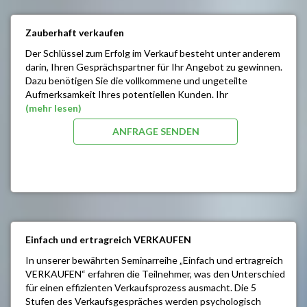
Kräfte
Einführung in die Welt der unterschiedlichen
It’s all about Energy – oder: Die wahren Stressmacher
Typologien nach C.G.Jung
Zauberhaft verkaufen
sind unsichtbar
Erkennen (lesen) der unterschiedlichen Kunden /
Evolutionäre Beweggründe: Wie die richtige
Der Schlüssel zum Erfolg im Verkauf besteht unter anderem
Mitarbeiter Typen
Einstellung Ihr Leben verändert
darin, Ihren Gesprächspartner für Ihr Angebot zu gewinnen.
Entwicklung von typologischen Verkaufsstrategien /
Vertieftes Körperverständnis
Dazu benötigen Sie die vollkommene und ungeteilte
Verhalten
Tiefgreifende Vitalisierung
Aufmerksamkeit Ihres potentiellen Kunden. Ihr
Was bedeutet dieses Wissen für die
Erkennen von Entwicklungssymbolen
„Verkaufsdialog“ sollte einen „roten Faden“ und einen
(mehr lesen)
Führungsverantwortung
Anleitung zur Verhaltensänderung
ausgewogenen Spannungsbogen haben.
Die unterschiedlichen Mitarbeitergespräche (Lob,
ANFRAGE SENDEN
Persönlicher Masterplan zur Bewältigung der
Kritik, Ziele) typologisch richtig vorbereiten und
Seminarinhalt / Ziele
persönlichen Stressoren
führen
Mehr Umsatz / Bessere Erträge / Hohe Effizienz in
Wie funktionieren unsere Sinne
Ihrem Unternehmen
Wie erhalte ich die volle Aufmerksamkeit in kürzester
Zeit
Wie arbeitet unser Gehirn
Sie erlernen 5 Zauberkunststücke für Ihre berufliche
Zukunft im Verkauf
Einfach und ertragreich VERKAUFEN
Verkaufsgespräche lebendig und motiviert
durchführen
In unserer bewährten Seminarreihe „Einfach und ertragreich
VERKAUFEN“ erfahren die Teilnehmer, was den Unterschied
für einen effizienten Verkaufsprozess ausmacht. Die 5
Stufen des Verkaufsgespräches werden psychologisch