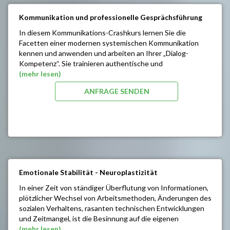
persönlichen Repertoires an Körperhaltungen
Speicherung von erfolgreichem Verhalten
Kommunikation und professionelle Gesprächsführung
Verbesserung der kinästhetischen Wahrnehmung
In diesem Kommunikations-Crashkurs lernen Sie die
(Bewegungsgefühl), Verbesserung der
Facetten einer modernen systemischen Kommunikation
Überzeugungskraft
kennen und anwenden und arbeiten an Ihrer „Dialog-
Bewusstere Kommunikation interpersoneller
Kompetenz“. Sie trainieren authentische und
Einstellungen
wertschätzende Kommunikationstechniken für eine
(mehr lesen)
Abbau emotionaler Blockaden
souveräne und selbstsichere Gesprächsführung mit Ihren
Vertieftes Körperverständnis
ANFRAGE SENDEN
MitarbeiterInnen, KollegInnen sowie Ihren KundInnen.
Erwecken individueller Anlagen und kreativer
Fähigkeiten
SEMINARINHALTE/ZIELE:
Intuition/ Impulse aus dem Unterbewusstsein
gezielter Empfangen
Einflussnahme auf Andere
Strategien der Ärgerkontrolle
Selbstbewusste Kommunikation
Mut zur überzeugenden Selbstdarstellung
Überwinden von Unsicherheiten und Schwächen -
Emotionale Stabilität - Neuroplastizität
Sicherheit im Auftreten
Erkennen von Problembereichen
In einer Zeit von ständiger Überflutung von Informationen,
Realistische Selbsteinschätzung
plötzlicher Wechsel von Arbeitsmethoden, Änderungen des
Entwickeln von persönlichen Strategien
sozialen Verhaltens, rasanten technischen Entwicklungen
und Zeitmangel, ist die Besinnung auf die eigenen
Fähigkeiten und deren optimierter Einsatz besonders
(mehr lesen)