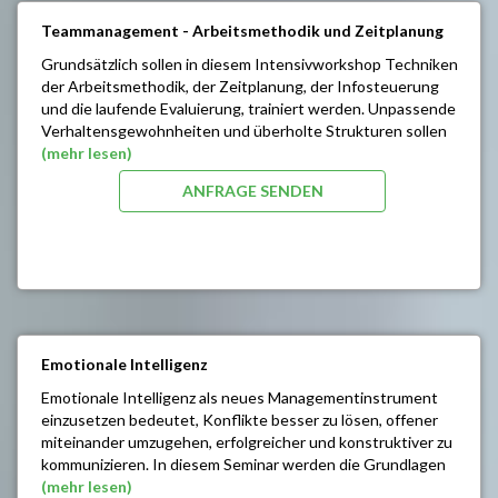
Richtig argumentieren
Teammanagement - Arbeitsmethodik und Zeitplanung
Einwandbehandlung
Auf´s Zuhören kommt es an
Grundsätzlich sollen in diesem Intensivworkshop Techniken
Tipps für gezielte Gespräche
der Arbeitsmethodik, der Zeitplanung, der Infosteuerung
(Beispiele: Mitarbeitergespräche,
und die laufende Evaluierung, trainiert werden. Unpassende
Verhandlungsgespräche, Verkaufsgespräche)
Verhaltensgewohnheiten und überholte Strukturen sollen
aufgezeigt werden und - über eine Änderung der
(mehr lesen)
Grundeinstellung - eine neue Dynamik erhalten. Im Rahmen
ANFRAGE SENDEN
dieses Trainings soll die Arbeitsorganisation Ihrer
MitarbeiterInnen gefördert und optimiert werden. Eine
Erhöhung der Frustrationstoleranz sowie eine Reduktion von
Stressoren, sollen daraus erfolgen.
SEMINARINHALTE/ZIELE:
Einsatzsysteme der Zeitplanung
Richtiges Delegieren
Emotionale Intelligenz
Arbeiten unter Zeitdruck
Emotionale Intelligenz als neues Managementinstrument
Problemlösungen
einzusetzen bedeutet, Konflikte besser zu lösen, offener
Ärgernisse ausschalten - das Chaos beseitigen
miteinander umzugehen, erfolgreicher und konstruktiver zu
Prioritäten setzen
kommunizieren. In diesem Seminar werden die Grundlagen
Kontrolle
emotionaler Intelligenz vermittelt und in zahlreichen
(mehr lesen)
Neue Routinen schaffen