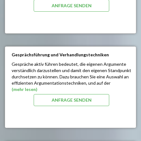
persönlichen Handlungsspielraum bedeutend erweitern.
ANFRAGE SENDEN
SEMINARINHALTE/ZIELE:
Entdecken und entwickeln des eigenen kreativen
Potenzials
Mut zur spontanen Aktion und Reaktion
Kreativ kommunizieren
Impulse zur Veränderung persönlicher Muster
Optimierung der Schlagfertigkeit
Gesprächsführung und Verhandlungstechniken
Selbstbewusstes, sicheres Auftreten und Steigerung
Gespräche aktiv führen bedeutet, die eigenen Argumente
des Durchsetzungsvermögens
verständlich darzustellen und damit den eigenen Standpunkt
Einsatz weiterführender Strategien in der
durchsetzen zu können. Dazu brauchen Sie eine Auswahl an
Kommunikation und sozialer Kompetenz
effizienten Argumentationstechniken, und auf der
Beziehungsebene vor allem einen guten Blick für die
(mehr lesen)
„Dynamik“ des Gesprächs.
ANFRAGE SENDEN
SEMINARINHALTE/ZIELE:
Erfolgreiche Gesprächsführung/
Durchsetzungsvermögen und Überzeugungskraft
Aufbau strukturierter Gespräche – was ist dabei zu
beachten
Wertschätzung – Interpretation - Bewertung