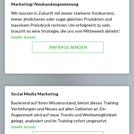
Marketing/ Neukundengewinnung
Wir müssen in Zukunft mit immer stärkerer Konkurrenz,
immer ähnlicheren oder sogar gleichen Produkten und
massivem Preisdruck rechnen. Um erfolgreich zu sein,
braucht es eine Strategie, die uns vom Mitbewerb abhebt!
Nur mit ganzheitlichen Strategien kann man sich auf die
(mehr lesen)
nächsten Jahre vorbereiten!
ANFRAGE SENDEN
SEMINARINHALTE/ZIELE:
Werbegestaltung / Kommunikationsanalyse
Kundenorientiertes Denken lernen
Mehr Erfolg durch bessere Produktkonzepte
Positionierungen und Strategien finden
Zielgenaues Ansprechen von Konsumenten ohne
Streuverluste
Social Media Marketing
Marktlücken und Chancen erkennen
Basierend auf Ihren Wissensstand, bietet dieses Training
Förderung der Uniquness (Einzigartigkeit)
Vertiefungen und Neues auf allen Gebieten an. Ein
Unterschiede zum Mitbewerb finden
Augenmerk wird auf neue Trends und Werbemöglichkeit
Den Einsatz von Marketinginstrumenten lernen
gelegt, analysiert und im Training sofort umgesetzt.
(mehr lesen)
SEMINARINHALTE/ZIELE: