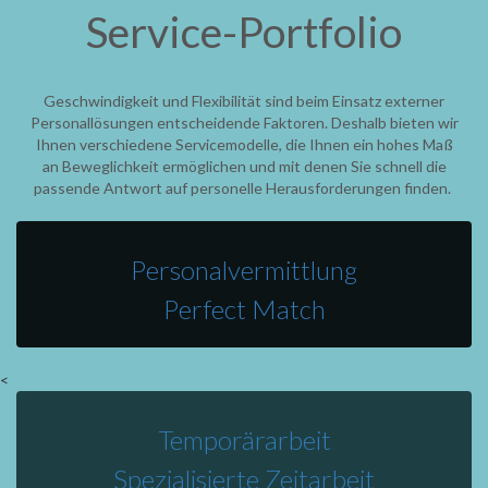
Service-Portfolio
Geschwindigkeit und Flexibilität sind beim Einsatz externer
Personallösungen entscheidende Faktoren. Deshalb bieten wir
Ihnen verschiedene Servicemodelle, die Ihnen ein hohes Maß
an Beweglichkeit ermöglichen und mit denen Sie schnell die
passende Antwort auf personelle Herausforderungen finden.
Personalvermittlung
Perfect Match
<
Temporärarbeit
Spezialisierte Zeitarbeit